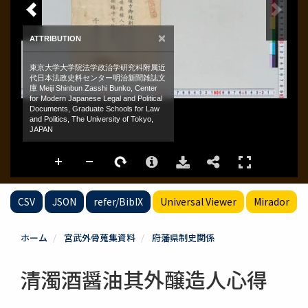
CSV
JSON
refer/BibIX
Universal Viewer
Mirador
ホーム
宮武外骨蒐集資料
府藩県制史関係
清濁酒醤油其外醸造人心得