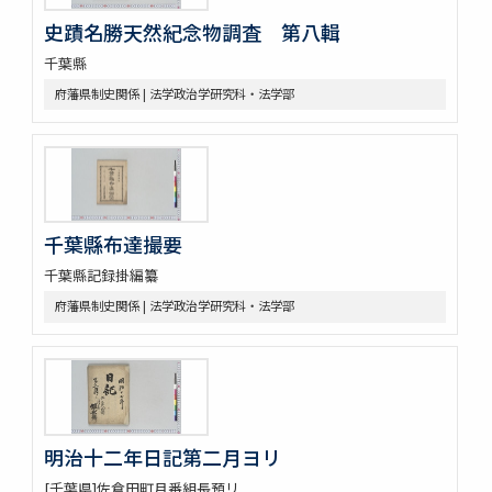
史蹟名勝天然紀念物調査 第八輯
千葉縣
府藩県制史関係 | 法学政治学研究科・法学部
千葉縣布達撮要
千葉縣記録掛編纂
府藩県制史関係 | 法学政治学研究科・法学部
明治十二年日記第二月ヨリ
[千葉県]佐倉田町月番組長預リ