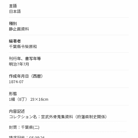
言語
日本語
種別
静止画資料
編著者
千葉縣令柴原和
刊行年、書写年等
明治7年7月
作成年月日（西暦）
1874-07
形態
1綴（8丁） 23×16cm
内容記述
コレクション名：宮武外骨蒐集資料（府藩県制史関係）
封筒：千葉県(二)
請求記号：GF:38:24