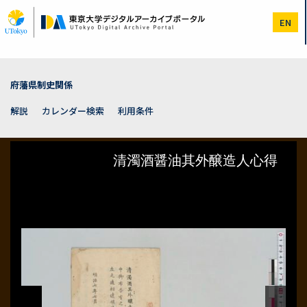
メ
イ
EN
ン
コ
ン
テ
ン
府藩県制史関係
ツ
に
解説
カレンダー検索
利用条件
移
動