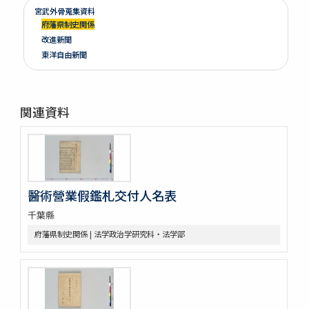
宮武外骨蒐集資料
府藩県制史関係
改進新聞
東洋自由新聞
関連資料
醫術營業假鑑札交付人名表
千葉縣
府藩県制史関係 | 法学政治学研究科・法学部