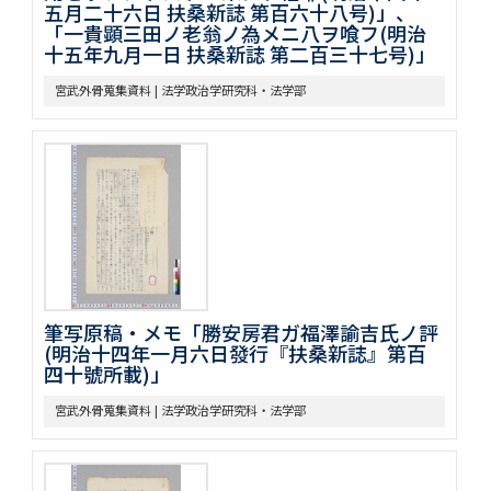
五月二十六日 扶桑新誌 第百六十八号)」、
「一貴顕三田ノ老翁ノ為メニ八ヲ喰フ(明治
十五年九月一日 扶桑新誌 第二百三十七号)」
宮武外骨蒐集資料 | 法学政治学研究科・法学部
筆写原稿・メモ「勝安房君ガ福澤諭吉氏ノ評
(明治十四年一月六日發行『扶桑新誌』第百
四十號所載)」
宮武外骨蒐集資料 | 法学政治学研究科・法学部