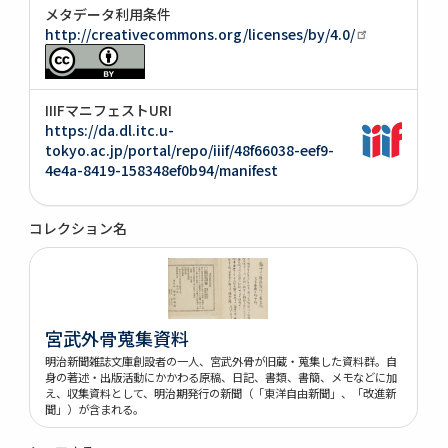
メタデータ利用条件
http://creativecommons.org/licenses/by/4.0/
IIIFマニフェストURI
https://da.dl.itc.u-
tokyo.ac.jp/portal/repo/iiif/48f66038-eef9-
4e4a-8419-158348ef0b94/manifest
コレクション名
宮武外骨蒐集資料
明治新聞雑誌文庫創設者の一人、宮武外骨が旧蔵・蒐集した資料群。自
身の著述・出版活動にかかわる原稿、日記、書類、書簡、メモなどに加
え、収集資料として、明治期発行の新聞（「東洋自由新聞」、「改進新
聞」）が含まれる。