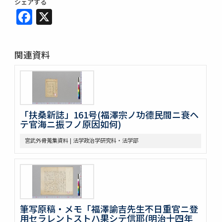
シェアする
Facebook
X
関連資料
「扶桑新誌」161号(福澤宗ノ功德民間ニ衰ヘ
テ官海ニ振フノ原因如何)
宮武外骨蒐集資料 | 法学政治学研究科・法学部
筆写原稿・メモ「福澤諭吉先生不日重官ニ登
用セラレントストハ果シテ信耶(明治十四年