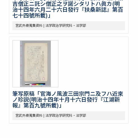
吉僧正ニ託シ僧正之ヲ諾シタリトハ眞カ(明
治十四年六月二十六日發行『扶桑新誌』第百
七十四號所載)」
宮武外骨蒐集資料 | 法学政治学研究科・法学部
筆写原稿「官海ノ風波三田宗門ニ及フハ近來
ノ珍説(明治十四年十月十六日發行『江湖新
報』第百九號所載)」
宮武外骨蒐集資料 | 法学政治学研究科・法学部