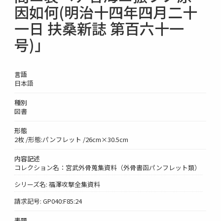
因如何(明治十四年四月二十
一日 扶桑新誌 第百六十一
号)」
言語
日本語
種別
図書
形態
2枚 /形態:パンフレット /26cm×30.5cm
内容記述
コレクション名：宮武外骨蒐集資料（外骨書函パンフレット類）
シリーズ名: 福澤攻撃全集資料
請求記号: GP040:F85:24
表題