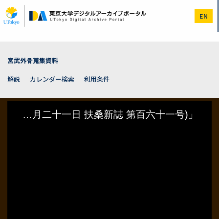
メ
イ
EN
ン
コ
ン
テ
ン
宮武外骨蒐集資料
ツ
に
解説
カレンダー検索
利用条件
移
動