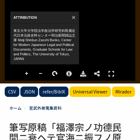
CSV
JSON
refer/BibIX
Universal Viewer
Mirador
ホーム
宮武外骨蒐集資料
筆写原稿「福澤宗ノ功德民
間ニ衰ヘテ官海ニ振フノ原