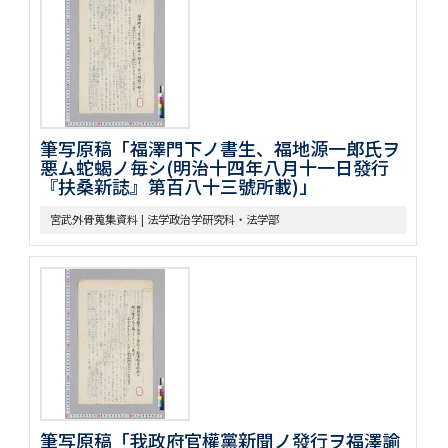
筆写原稿「福澤門下ノ書生、福地源一郎氏ヲ
悪ム蛇蝎ノ毎シ(明治十四年八月十一日發行
『扶桑新誌』第百八十三號所載)」
宮武外骨蒐集資料 | 法学政治学研究科・法学部
筆写原稿「我政府官權黨新聞ノ發行ヲ福澤諭