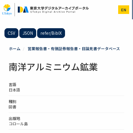
メ
イ
EN
ン
コ
ン
テ
CSV
JSON
refer/BibIX
ン
ツ
に
ホーム
営業報告書・有価証券報告書・目論見書データベース
移
動
南洋アルミニウム鉱業
言語
日本語
種別
図書
出版地
コロール島