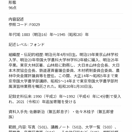
形態
96点
内容記述
参照コード: F0029
年代域: 1883（明治16）年～1945（昭和20）年
記述レベル: フォンド
組織歴・伝記的経歴: 明治元年4月9日生。明治19年東京山林学校
入学、明治23年帝国大学農科大学林学科2年級に編入、明治25年
卒業。東京大林区署、山林局に勤務し、大日本山林会会長、大日
本木炭協会会長、鉄道運賃審議会委員、木材統制委員会委員、農
林中央金庫評議員等を歴任。この間、大正14年～昭和5年まで東
京帝国大学農学部講師、昭和5～14年まで東京帝国大学農学部附
属演習林業務を嘱託された。昭和20年1月30日没。
記録史料伝来: 1990（平成2）年～1992（平成4）年に4分割で受入
れ、2021（令和3）年追加寄贈を受ける
資料入手先: 佐藤新治（鋠五郎息子）・佐々木桂子（鋠五郎曾
孫）
範囲_内容: 写真（S01)、講義ノート（S02)、大学一覧（S03）、