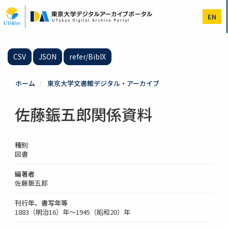
メ
イ
EN
ン
コ
ン
テ
CSV
JSON
refer/BibIX
ン
ツ
に
ホーム
東京大学文書館デジタル・アーカイブ
移
動
佐藤鋠五郎関係資料
種別
図書
編著者
佐藤鋠五郎
刊行年、書写年等
1883（明治16）年～1945（昭和20）年