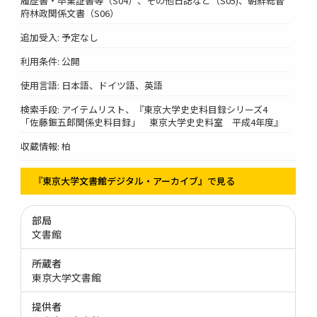
履歴書・卒業証書等（S04）、その他日誌など（S05)、朝鮮総督
府林政関係文書（S06）
追加受入: 予定なし
利用条件: 公開
使用言語: 日本語、ドイツ語、英語
検索手段: アイテムリスト、『東京大学史史料目録シリーズ4
「佐藤鋠五郎関係史料目録」 東京大学史史料室 平成4年度』
収蔵情報: 柏
『東京大学文書館デジタル・アーカイブ』で見る
部局
文書館
所蔵者
東京大学文書館
提供者