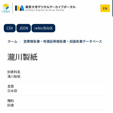
メ
イ
EN
ン
コ
ン
テ
CSV
JSON
refer/BibIX
ン
ツ
に
ホーム
営業報告書・有価証券報告書・目論見書データベース
移
動
瀧川製紙
別資料名
滝川製紙
言語
日本語
種別
図書