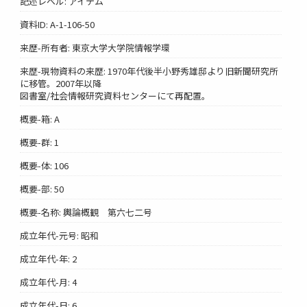
記述レベル: アイテム
資料ID: A-1-106-50
来歴-所有者: 東京大学大学院情報学環
来歴-現物資料の来歴: 1970年代後半小野秀雄邸より旧新聞研究所
に移管。2007年以降
図書室/社会情報研究資料センターにて再配置。
概要-箱: A
概要-群: 1
概要-体: 106
概要-部: 50
概要-名称: 輿論概観 第六七二号
成立年代-元号: 昭和
成立年代-年: 2
成立年代-月: 4
成立年代-日: 6