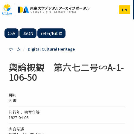
メ
イ
EN
ン
コ
ン
テ
CSV
JSON
refer/BibIX
ン
ツ
に
ホーム
Digital Cultural Heritage
移
動
輿論概観 第六七二号∽A-1-
106-50
種別
図書
刊行年、書写年等
1927-04-06
内容記述