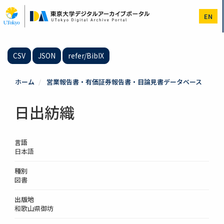
メ
イ
EN
ン
コ
ン
テ
CSV
JSON
refer/BibIX
ン
ツ
に
ホーム
営業報告書・有価証券報告書・目論見書データベース
移
動
日出紡織
言語
日本語
種別
図書
出版地
和歌山県御坊