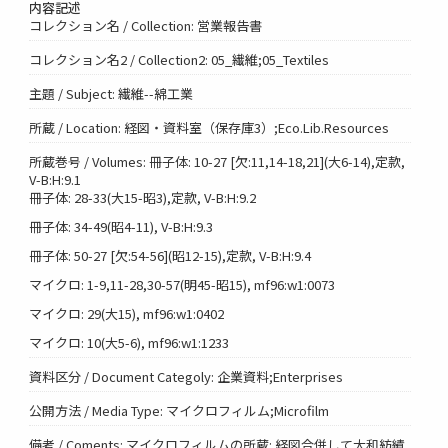
内容記述
コレクション名 / Collection: 営業報告書
コレクション名2 / Collection2: 05_繊維;05_Textiles
主題 / Subject: 繊維--綿工業
所蔵 / Location: 経図・資料室（保存庫3）;Eco.Lib.Resources
所蔵巻号 / Volumes: 冊子体: 10-27 [欠:11,14-18,21](大6-14),定款,
V-B:H:9.1
冊子体: 28-33(大15-昭3),定款, V-B:H:9.2
冊子体: 34-49(昭4-11), V-B:H:9.3
冊子体: 50-27 [欠:54-56](昭12-15),定款, V-B:H:9.4
マイクロ: 1-9,11-28,30-57(明45-昭15), mf96:w1:0073
マイクロ: 29(大15), mf96:w1:0402
マイクロ: 10(大5-6), mf96:w1:1233
資料区分 / Document Categoly: 企業資料;Enterprises
公開方法 / Media Type: マイクロフィルム;Microfilm
備考 / Coments: マイクロフィルムの所蔵: 経図合併して大和紡績