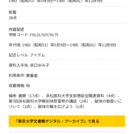
1983（昭和53）年5月9日～1985（昭和61）年12月9日
形態
26点
内容記述
参照コード: F0121/S07/0175
年代域: 1983（昭和53）年5月9日～1985（昭和61）年12月9日
記述レベル: アイテム
資料入手先: 浜口ゆみ子
利用条件: 要審査
収蔵情報: 柏
備考: 書簡（17点）、浜松医科大学支部懇談会関連資料（4点）、
第7回浜松医科大学解剖体慰霊祭の講話（2点）、献体の取扱いに
ついて（2点）、献体の輪を広げよう（1点）
『東京大学文書館デジタル・アーカイブ』で見る