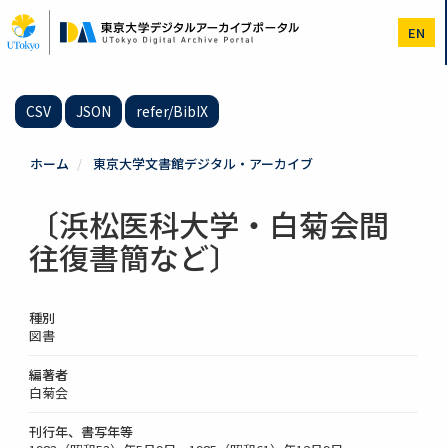
メ
イ
EN
ン
コ
ン
テ
CSV
JSON
refer/BibIX
ン
ツ
に
ホーム
東京大学文書館デジタル・アーカイブ
移
動
〔浜松医科大学・白菊会間
往復書簡など〕
種別
図書
編著者
白菊会
刊行年、書写年等