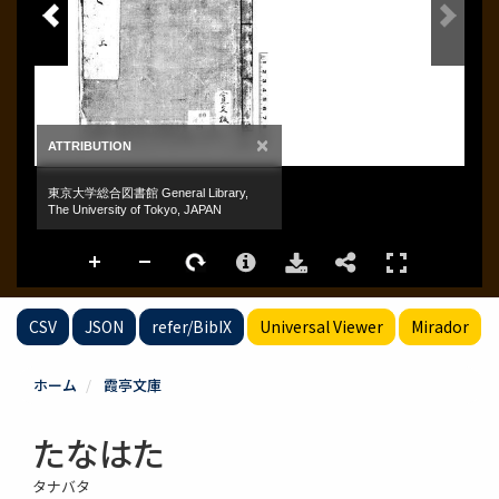
CSV
JSON
refer/BibIX
Universal Viewer
Mirador
ホーム
霞亭文庫
たなはた
タナバタ