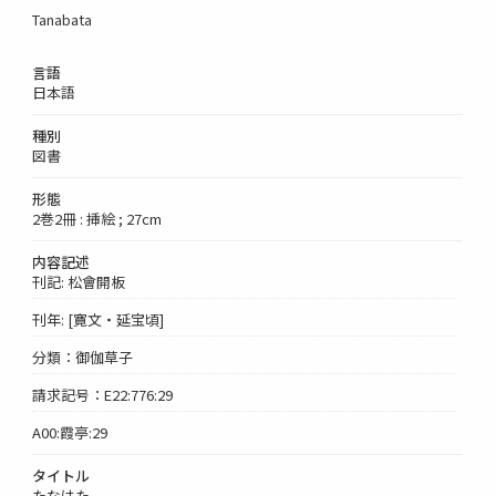
Tanabata
言語
日本語
種別
図書
形態
2巻2冊 : 挿絵 ; 27cm
内容記述
刊記: 松會開板
刊年: [寛文・延宝頃]
分類：御伽草子
請求記号：E22:776:29
A00:霞亭:29
タイトル
たなはた