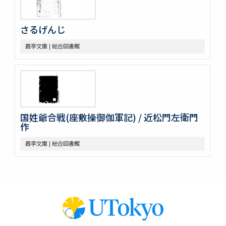
さるげんじ
霞亭文庫 | 総合図書館
国姓爺合戦(座敷操御伽軍記) / 近松門左衛門
作
霞亭文庫 | 総合図書館