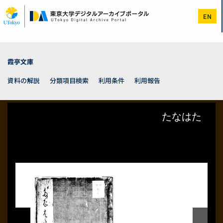
メ
イ
EN
ン
コ
ン
テ
ン
霞亭文庫
ツ
に
資料の解説
分類項目検索
利用条件
利用報告
移
動