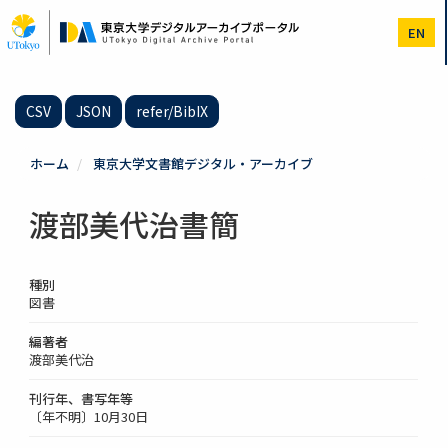
メ
イ
EN
ン
コ
ン
テ
CSV
JSON
refer/BibIX
ン
ツ
に
ホーム
東京大学文書館デジタル・アーカイブ
移
動
渡部美代治書簡
種別
図書
編著者
渡部美代治
刊行年、書写年等
〔年不明〕10月30日