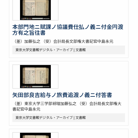
本部門地ニ賦課ノ協議費仕払ノ義ニ付金円渡
方有之旨往書
（差）加藤弘之 （受）会計局長文部権大書記官中島永元
東京大学文書館デジタル・アーカイブ | 文書館
矢田部良吉給与ノ旅費追渡ノ義ニ付答書
（差）東京大学三学部綜理加藤弘之 （受）会計局長文部権大
書記官中島永元
東京大学文書館デジタル・アーカイブ | 文書館