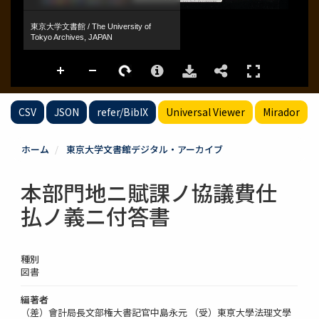
CSV
JSON
refer/BibIX
Universal Viewer
Mirador
ホーム
東京大学文書館デジタル・アーカイブ
本部門地ニ賦課ノ協議費仕
払ノ義ニ付答書
種別
図書
編著者
（差）會計局長文部権大書記官中島永元 （受）東亰大學法理文學