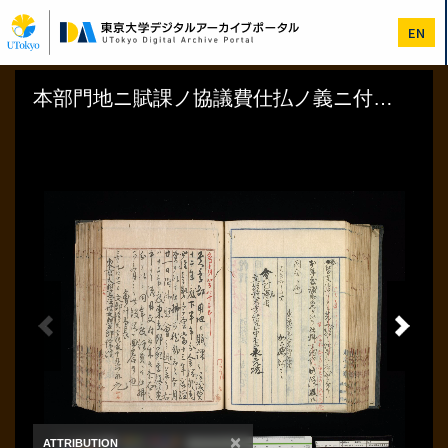
メ
イ
EN
ン
コ
ン
テ
ン
ツ
に
移
動