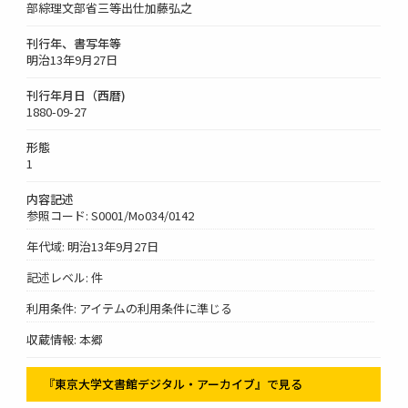
部綜理文部省三等出仕加藤弘之
刊行年、書写年等
明治13年9月27日
刊行年月日（西暦)
1880-09-27
形態
1
内容記述
参照コード: S0001/Mo034/0142
年代域: 明治13年9月27日
記述レベル: 件
利用条件: アイテムの利用条件に準じる
収蔵情報: 本郷
『東京大学文書館デジタル・アーカイブ』で見る