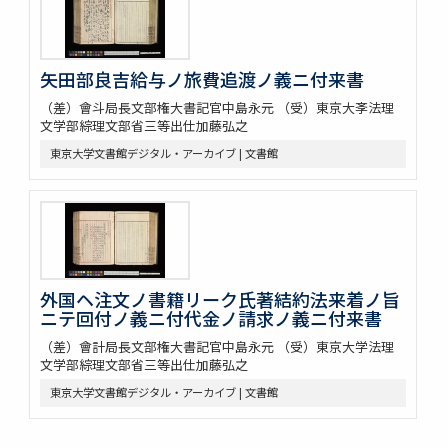
矢田部良吉給与ノ旅費追渡ノ義ニ付来書
（差）會斗局長文部権大書記官中島永元 （受）東京大斈法理
文学部綜理文部省三等出仕加藤弘之
東京大学文書館デジタル・アーカイブ | 文書館
外国ヘ注文ノ書籍リーク氏著結約法来着ノ旨
ニテ回付ノ義ニ付代金ノ請求ノ義ニ付来書
（差）會計局長文部権大書記官中島永元 （受）東京大学法理
文学部綜理文部省三等出仕加藤弘之
東京大学文書館デジタル・アーカイブ | 文書館