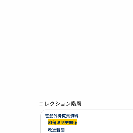
コレクション階層
宮武外骨蒐集資料
府藩県制史関係
改進新聞