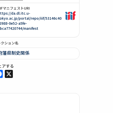
IIIFマニフェストURI
ttps://da.dl.itc.u-
okyo.ac.jp/portal/repo/iiif/53146c40
2988-0e52-a5fe-
bca77420744/manifest
レクション名
府藩県制史関係
ェアする
Facebook
X