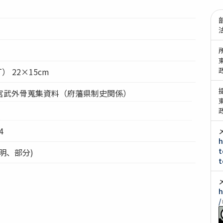
） 22×15cm
宮武外骨蒐集資料（府藩県制史関係）
4
h
t
明、部分)
t
h
/