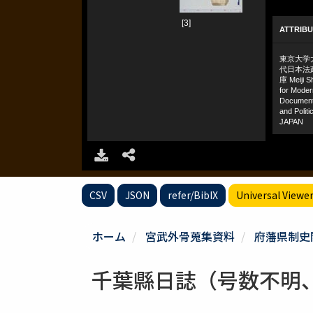
CSV
JSON
refer/BibIX
Universal Viewe
ホーム
宮武外骨蒐集資料
府藩県制史
千葉縣日誌（号数不明