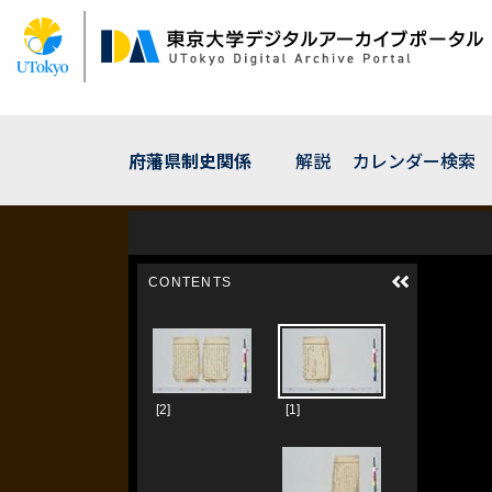
メ
イ
ン
コ
ン
テ
ン
府藩県制史関係
解説
カレンダー検索
ツ
に
移
動