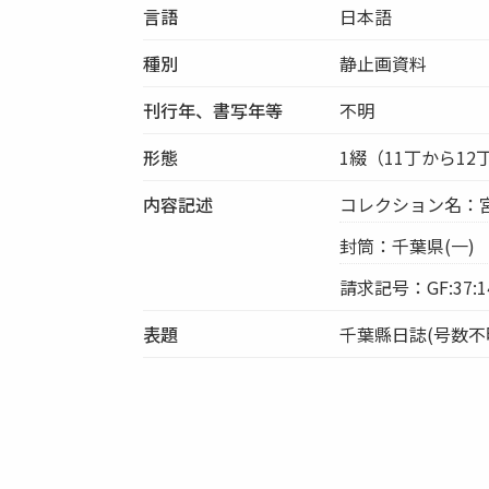
言語
日本語
種別
静止画資料
刊行年、書写年等
不明
形態
1綴（11丁から12丁
内容記述
コレクション名：
封筒：千葉県(一)
請求記号：GF:37:1
表題
千葉縣日誌(号数不