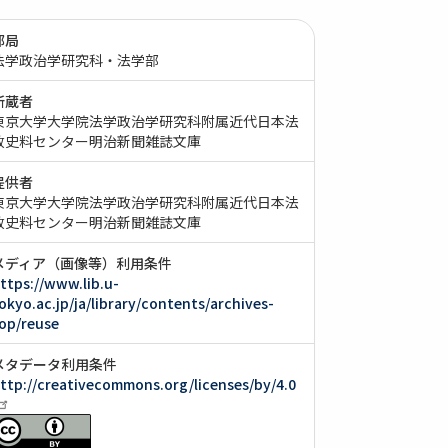
部局
法学政治学研究科・法学部
所蔵者
東京大学大学院法学政治学研究科附属近代日本法
政史料センター明治新聞雑誌文庫
提供者
東京大学大学院法学政治学研究科附属近代日本法
政史料センター明治新聞雑誌文庫
メディア（画像等）利用条件
ttps://www.lib.u-
okyo.ac.jp/ja/library/contents/archives-
op/reuse
メタデータ利用条件
ttp://creativecommons.org/licenses/by/4.0