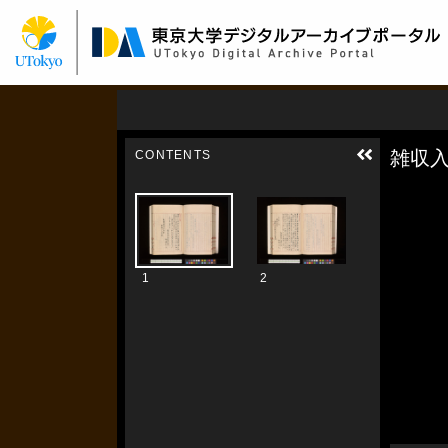
メ
イ
ン
コ
ン
テ
ン
ツ
に
移
動