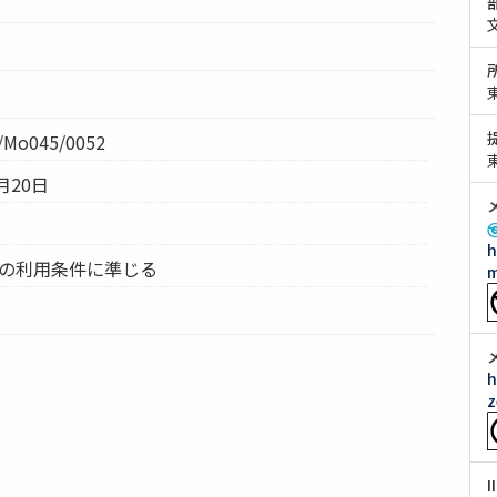
Mo045/0052
月20日
h
ムの利用条件に準じる
m
h
z