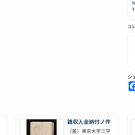
h
t
コ
シ
雑収入金納付ノ件
（差）東京大学三学