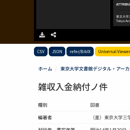
CSV
JSON
refer/BibIX
Universal Viewe
ホーム
東京大学文書館デジタル・アーカ
雑収入金納付ノ件
種別
図書
編著者
（差）東京大学三
刊行年、書写年等
明治14年1月20日