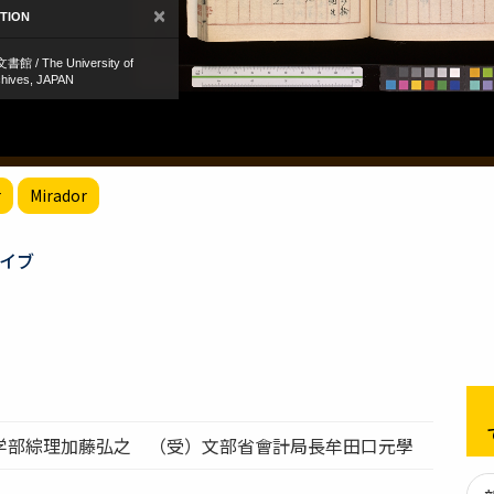
r
Mirador
イブ
学部綜理加藤弘之 （受）文部省會計局長牟田口元學