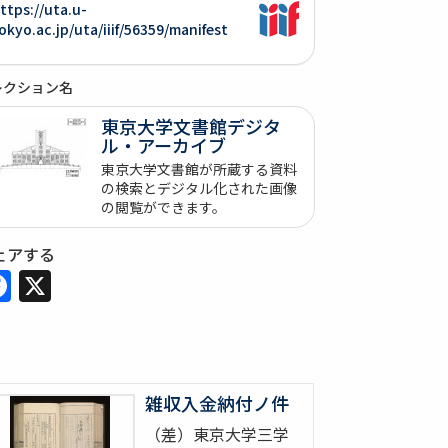
ttps://uta.u-
okyo.ac.jp/uta/iiif/56359/manifest
レクション名
東京大学文書館デジタ
ル・アーカイブ
東京大学文書館が所蔵する資料
の検索とデジタル化された画像
の閲覧ができます。
ェアする
Facebook
X
雑収入金納付ノ件
（差）東京大学三学