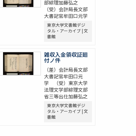
部綜理加藤弘之
（受）会計局長文部
大書記官牟田口元学
東京大学文書館デジ
タル・アーカイブ | 文
書館
雑収入金領収証廻
付ノ件
（差）会計局長文部
大書記官牟田口元
学 （受）東京大学
法理文学部綜理文部
省三等出仕加藤弘之
東京大学文書館デジ
タル・アーカイブ | 文
書館