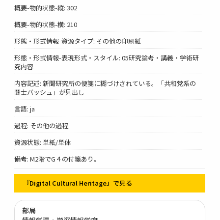
概要-物的状態-縦: 302
概要-物的状態-横: 210
形態・形式情報-資源タイプ: その他の印刷紙
形態・形式情報-表現形式・スタイル: 05研究論考・講義・学術研
究内容
内容記述: 新聞研究所の便箋に糊づけされている。「共和党系の
鬪士バッシュ」が見出し
言語: ja
過程: その他の過程
資源状態: 単紙/単体
備考: M2階でG４の付箋あり。
『Digital Cultural Heritage』で見る
部局
情報学環・学際情報学府