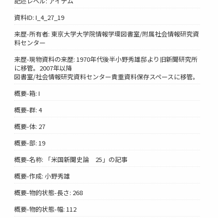
記述レベル: アイテム
資料ID: I_4_27_19
来歴-所有者: 東京大学大学院情報学環図書室/附属社会情報研究資
料センター
来歴-現物資料の来歴: 1970年代後半小野秀雄邸より旧新聞研究所
に移管。2007年以降
図書室/社会情報研究資料センター貴重資料保存スペースに移管。
概要-箱: I
概要-群: 4
概要-体: 27
概要-部: 19
概要-名称: 「米国新聞史論 25」の記事
概要-作成: 小野秀雄
概要-物的状態-長さ: 268
概要-物的状態-幅: 112