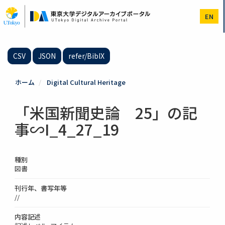
メ
イ
EN
ン
コ
ン
テ
CSV
JSON
refer/BibIX
ン
ツ
に
ホーム
Digital Cultural Heritage
移
動
「米国新聞史論 25」の記
事∽I_4_27_19
種別
図書
刊行年、書写年等
//
内容記述