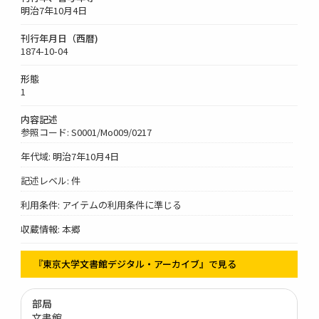
明治7年10月4日
刊行年月日（西暦)
1874-10-04
形態
1
内容記述
参照コード: S0001/Mo009/0217
年代域: 明治7年10月4日
記述レベル: 件
利用条件: アイテムの利用条件に準じる
収蔵情報: 本郷
『東京大学文書館デジタル・アーカイブ』で見る
部局
文書館