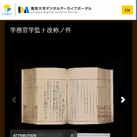
メ
イ
EN
ン
コ
ン
テ
ン
ツ
に
移
動