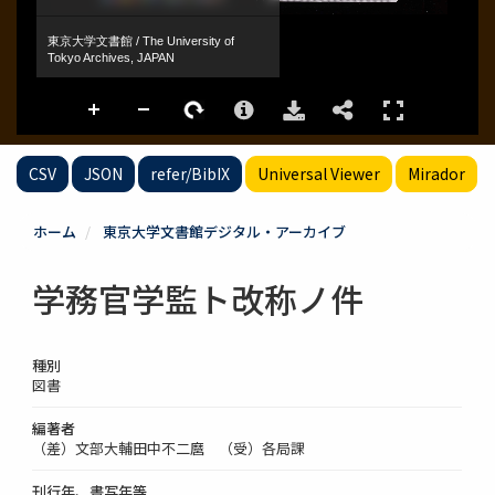
CSV
JSON
refer/BibIX
Universal Viewer
Mirador
ホーム
東京大学文書館デジタル・アーカイブ
学務官学監ト改称ノ件
種別
図書
編著者
（差）文部大輔田中不二麿 （受）各局課
刊行年、書写年等