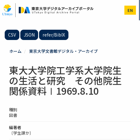
メ
イ
EN
ン
コ
ン
テ
CSV
JSON
refer/BibIX
ン
ツ
に
ホーム
東京大学文書館デジタル・アーカイブ
移
動
東大大学院工学系大学院生
の生活と研究 その他院生
関係資料Ⅰ1969.8.10
種別
図書
編著者
〔学生課か〕