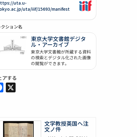
ttps://uta.u-
okyo.ac.jp/uta/iiif/15693/manifest
レクション名
東京大学文書館デジタ
ル・アーカイブ
東京大学文書館が所蔵する資料
の検索とデジタル化された画像
の閲覧ができます。
ェアする
Facebook
X
文学教授英国ヘ注
文ノ件