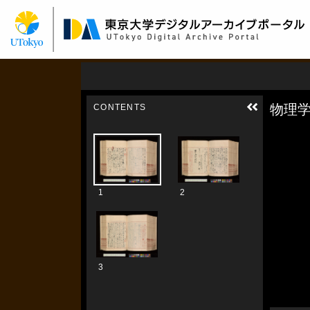
メ
イ
ン
コ
ン
テ
ン
ツ
に
移
動