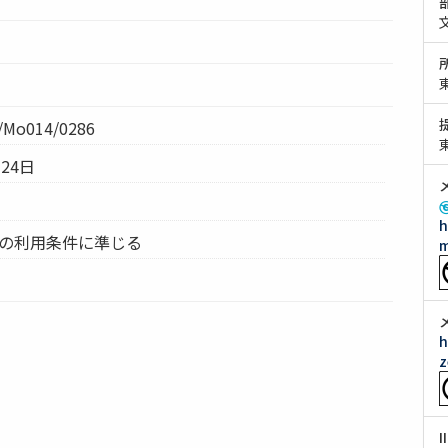
Mo014/0286
24日
h
ムの利用条件に準じる
m
h
z