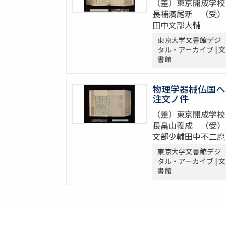
（差）東京開成学校
長補濱尾新 （受）
田中文部大輔
東京大学文書館デジ
タル・アーカイブ | 文
書館
物理学器械仏国ヘ
注文ノ件
（差）東京開成学校
長畠山義成 （受）
文部少輔田中不二麿
東京大学文書館デジ
タル・アーカイブ | 文
書館