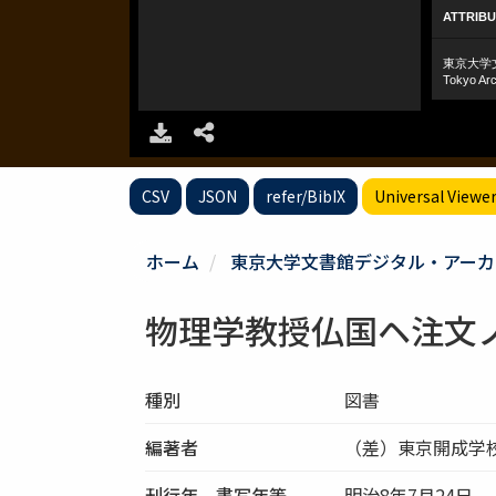
CSV
JSON
refer/BibIX
Universal Viewe
ホーム
東京大学文書館デジタル・アーカ
物理学教授仏国ヘ注文
種別
図書
編著者
（差）東京開成学
刊行年、書写年等
明治8年7月24日