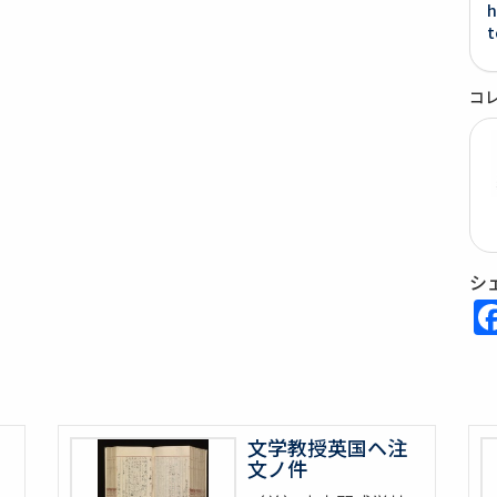
h
t
コ
シ
文学教授英国ヘ注
文ノ件