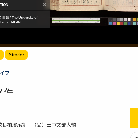
r
Mirador
イブ
ノ件
校長補濱尾新 （受）田中文部大輔