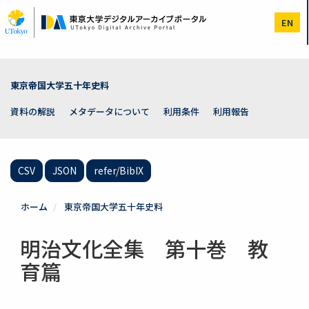
メ
イ
EN
ン
コ
ン
テ
ン
東京帝国大学五十年史料
ツ
に
資料の解説
メタデータについて
利用条件
利用報告
移
動
CSV
JSON
refer/BibIX
ホーム
東京帝国大学五十年史料
明治文化全集 第十巻 教
育篇