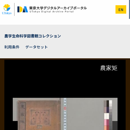
メ
イ
EN
ン
コ
ン
テ
ン
農学生命科学図書館コレクション
ツ
に
利用条件
データセット
移
動