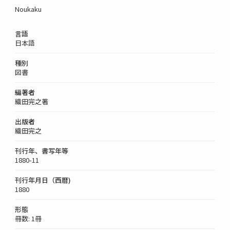
Noukaku
言語
日本語
種別
図書
編著者
織田完之著
出版者
織田完之
刊行年、書写年等
1880-11
刊行年月日（西暦)
1880
形態
冊数: 1冊