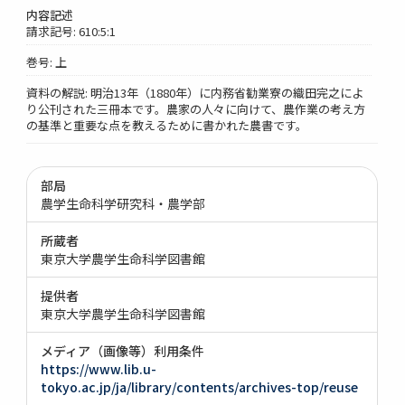
内容記述
請求記号: 610:5:1
巻号: 上
資料の解説: 明治13年（1880年）に内務省勧業寮の織田完之によ
り公刊された三冊本です。農家の人々に向けて、農作業の考え方
の基準と重要な点を教えるために書かれた農書です。
部局
農学生命科学研究科・農学部
所蔵者
東京大学農学生命科学図書館
提供者
東京大学農学生命科学図書館
メディア（画像等）利用条件
https://www.lib.u-
tokyo.ac.jp/ja/library/contents/archives-top/reuse