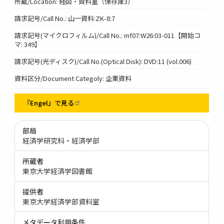
所蔵/Location: 経図・資料室（保存庫3）
請求記号/Call No.: 山一資料:ZK-8:7
請求記号(マイクロフィルム)/Call No.: mf07:W26:03-011【開始コ
マ: 349】
請求記号(光ディスク)/Call No.(Optical Disk): DVD:11 (vol.006)
資料区分/Document Categoly: 企業資料
『Engel』で見る
部局
経済学研究科・経済学部
所蔵者
東京大学経済学図書館
提供者
東京大学経済学部資料室
メタデータ利用条件