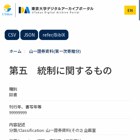
メ
イ
EN
ン
コ
ン
テ
CSV
JSON
refer/BibIX
ン
ツ
に
ホーム
山一證券資料(第一次寄贈分)
移
動
第五 統制に関するもの
種別
図書
刊行年、書写年等
99999999
内容記述
分類/Classification: 山一證券資料(その2) 企画室