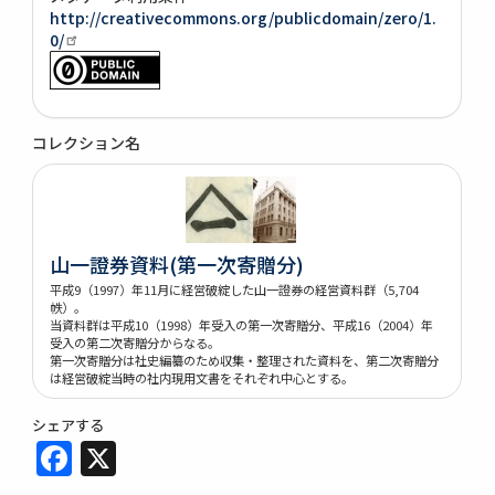
http://creativecommons.org/publicdomain/zero/1.
0/
コレクション名
山一證券資料(第一次寄贈分)
平成9（1997）年11月に経営破綻した山一證券の経営資料群（5,704
帙）。
当資料群は平成10（1998）年受入の第一次寄贈分、平成16（2004）年
受入の第二次寄贈分からなる。
第一次寄贈分は社史編纂のため収集・整理された資料を、第二次寄贈分
は経営破綻当時の社内現用文書をそれぞれ中心とする。
シェアする
Facebook
X