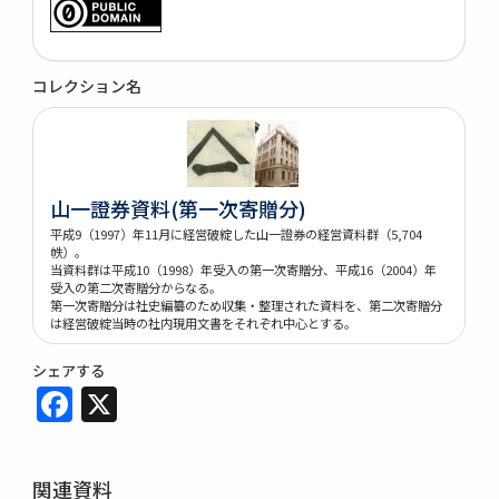
コレクション名
山一證券資料(第一次寄贈分)
平成9（1997）年11月に経営破綻した山一證券の経営資料群（5,704
帙）。
当資料群は平成10（1998）年受入の第一次寄贈分、平成16（2004）年
受入の第二次寄贈分からなる。
第一次寄贈分は社史編纂のため収集・整理された資料を、第二次寄贈分
は経営破綻当時の社内現用文書をそれぞれ中心とする。
シェアする
Facebook
X
関連資料