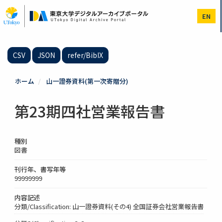
メ
イ
EN
ン
コ
ン
テ
CSV
JSON
refer/BibIX
ン
ツ
に
ホーム
山一證券資料(第一次寄贈分)
移
動
第23期四社営業報告書
種別
図書
刊行年、書写年等
99999999
内容記述
分類/Classification: 山一證券資料(その4) 全国証券会社営業報告書