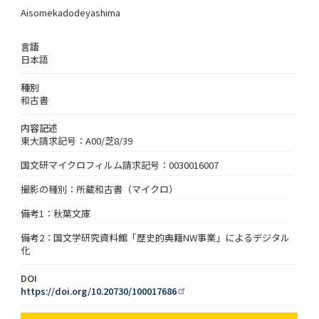
Aisomekadodeyashima
言語
日本語
種別
和古書
内容記述
東大請求記号：A00/芝8/39
国文研マイクロフィルム請求記号：0030016007
撮影の種別：所蔵和古書（マイクロ）
備考1：秋葉文庫
備考2：国文学研究資料館「歴史的典籍NW事業」によるデジタル
化
DOI
https://doi.org/10.20730/100017686