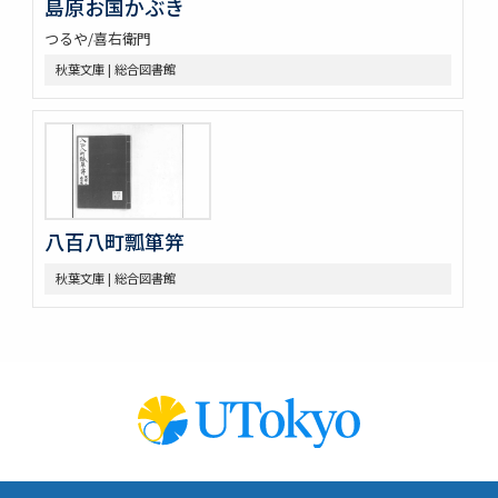
島原お国かぶき
つるや/喜右衛門
秋葉文庫 | 総合図書館
八百八町瓢箪笄
秋葉文庫 | 総合図書館