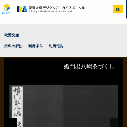
メ
イ
EN
ン
コ
ン
テ
ン
秋葉文庫
ツ
に
資料の解説
利用条件
利用報告
移
動