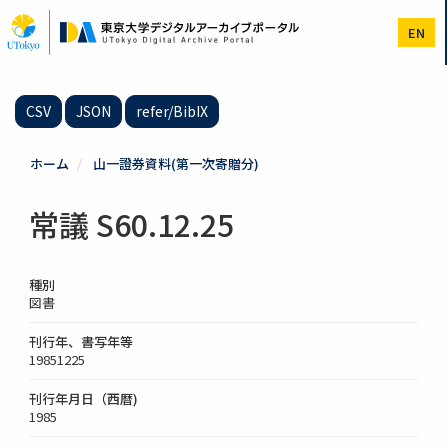
メ
イ
EN
ン
コ
ン
テ
CSV
JSON
refer/BibIX
ン
ツ
に
ホーム
山一證券資料(第一次寄贈分)
移
動
常議 S60.12.25
種別
図書
刊行年、書写年等
19851225
刊行年月日（西暦)
1985