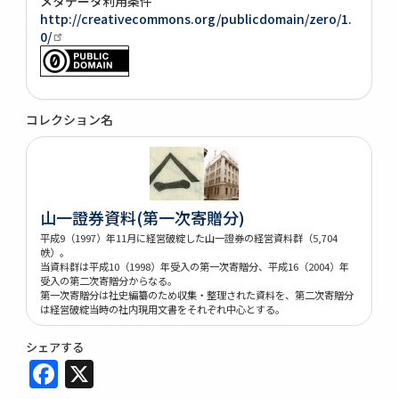
メタデータ利用条件
http://creativecommons.org/publicdomain/zero/1.
0/
コレクション名
山一證券資料(第一次寄贈分)
平成9（1997）年11月に経営破綻した山一證券の経営資料群（5,704
帙）。
当資料群は平成10（1998）年受入の第一次寄贈分、平成16（2004）年
受入の第二次寄贈分からなる。
第一次寄贈分は社史編纂のため収集・整理された資料を、第二次寄贈分
は経営破綻当時の社内現用文書をそれぞれ中心とする。
シェアする
Facebook
X