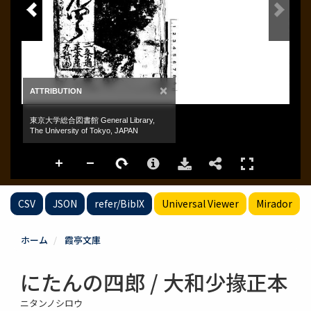
CSV
JSON
refer/BibIX
Universal Viewer
Mirador
ホーム
霞亭文庫
にたんの四郎 / 大和少掾正本
ニタンノシロウ