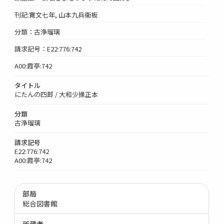
刊記:寛文七年, 山本九兵衞板
分類：古浄瑠璃
請求記号：E22:776:742
A00:霞亭:742
タイトル
にたんの四郎 / 大和少掾正本
分類
古浄瑠璃
請求記号
E22:776:742
A00:霞亭:742
部局
総合図書館
所蔵者