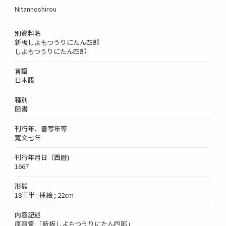
Nitannoshirou
別資料名
新板しよもつうりにたん四郎
しよもつうりにたん四郎
言語
日本語
種別
図書
刊行年、書写年等
寛文七年
刊行年月日（西暦)
1667
形態
18丁半 : 挿絵 ; 22cm
内容記述
原題簽:「新板しよもつうりにたん四郎」