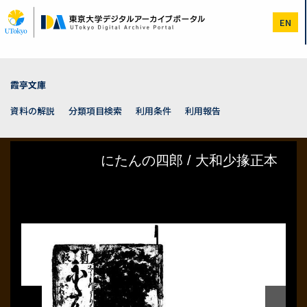
メ
イ
EN
ン
コ
ン
テ
ン
霞亭文庫
ツ
に
資料の解説
分類項目検索
利用条件
利用報告
移
動