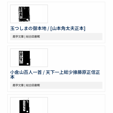
玉つしまの御本地 / [山本角太夫正本]
霞亭文庫 | 総合図書館
小倉山百人一首 / 天下一上総少掾藤原正信正
本
霞亭文庫 | 総合図書館