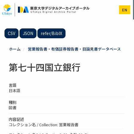
メ
イ
EN
ン
コ
ン
テ
CSV
JSON
refer/BibIX
ン
ツ
に
ホーム
営業報告書・有価証券報告書・目論見書データベース
移
動
第七十四国立銀行
言語
日本語
種別
図書
内容記述
コレクション名 / Collection: 営業報告書