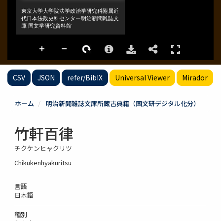
CSV
JSON
refer/BibIX
Universal Viewer
Mirador
ホーム
明治新聞雑誌文庫所蔵古典籍（国文研デジタル化分）
竹軒百律
チクケンヒャクリツ
Chikukenhyakuritsu
言語
日本語
種別