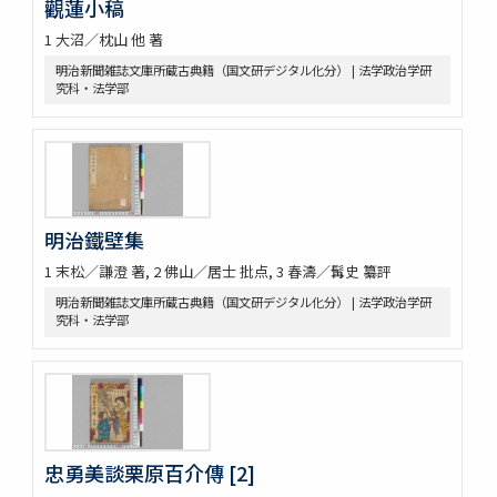
觀蓮小稿
1 大沼／枕山 他 著
明治新聞雑誌文庫所蔵古典籍（国文研デジタル化分） | 法学政治学研
究科・法学部
明治鐵壁集
1 末松／謙澄 著, 2 佛山／居士 批点, 3 春濤／髯史 纂評
明治新聞雑誌文庫所蔵古典籍（国文研デジタル化分） | 法学政治学研
究科・法学部
忠勇美談栗原百介傳 [2]