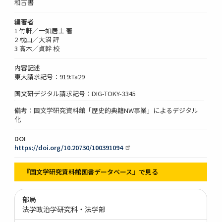
和古書
編著者
1 竹軒／一如居士 著
2 枕山／大沼 評
3 高木／貞幹 校
内容記述
東大請求記号：919:Ta29
国文研デジタル請求記号：DIG-TOKY-3345
備考：国文学研究資料館「歴史的典籍NW事業」によるデジタル
化
DOI
https://doi.org/10.20730/100391094
『国文学研究資料館国書データベース』で見る
部局
法学政治学研究科・法学部