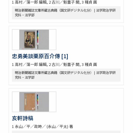
1 高村／蕩一郎 編輯, 2 古川／魁蕾子 閲, 3 種貞 画
明治新聞雑誌文庫所蔵古典籍（国文研デジタル化分） | 法学政治学研
究科・法学部
忠勇美談栗原百介傳 [1]
1 高村／蕩一郎 編輯, 2 古川／魁蕾子 閲, 3 種貞 画
明治新聞雑誌文庫所蔵古典籍（国文研デジタル化分） | 法学政治学研
究科・法学部
亥軒詩稿
1 永山／平／政時／ (永山／平太) 著