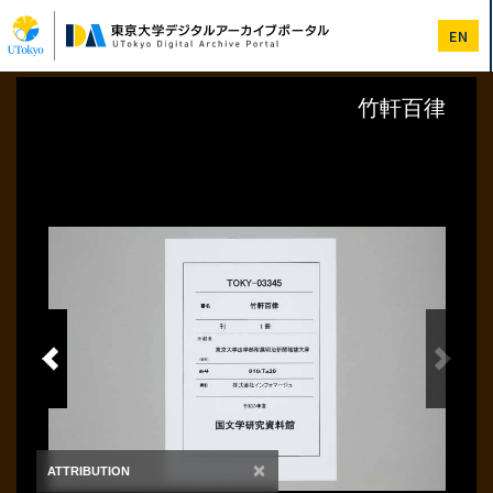
メ
イ
EN
ン
コ
ン
テ
ン
ツ
に
移
動