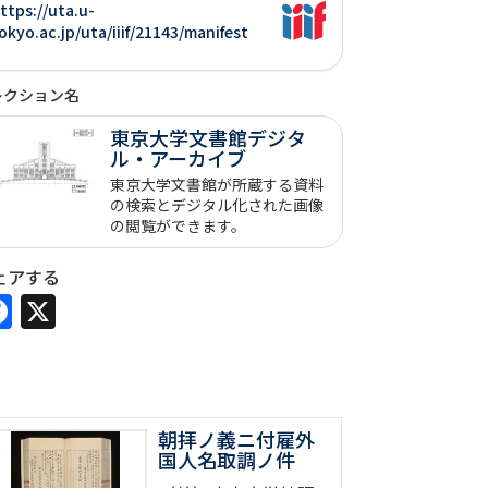
ttps://uta.u-
okyo.ac.jp/uta/iiif/21143/manifest
レクション名
東京大学文書館デジタ
ル・アーカイブ
東京大学文書館が所蔵する資料
の検索とデジタル化された画像
の閲覧ができます。
ェアする
Facebook
X
朝拝ノ義ニ付雇外
国人名取調ノ件