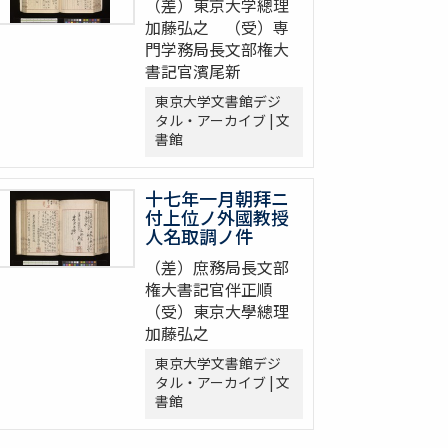
（差）東京大学總理
加藤弘之 （受）専
門学務局長文部権大
書記官濱尾新
東京大学文書館デジ
タル・アーカイブ | 文
書館
十七年一月朝拜ニ
付上位ノ外國教授
人名取調ノ件
（差）庶務局長文部
権大書記官伴正順
（受）東京大學總理
加藤弘之
東京大学文書館デジ
タル・アーカイブ | 文
書館