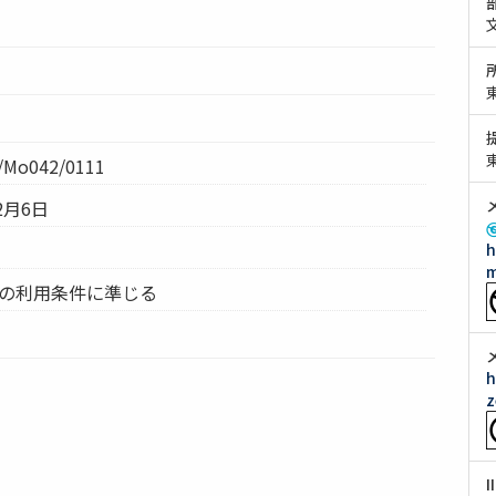
Mo042/0111
2月6日
h
m
ムの利用条件に準じる
h
z