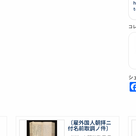
h
t
コ
シ
〔雇外国人朝拝ニ
付名前取調ノ件〕