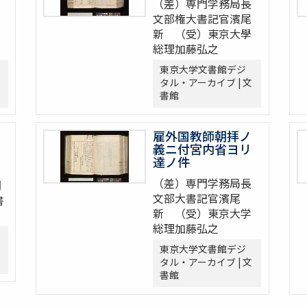
（差）専門学務局長
文部権大書記官濱尾
新 （受）東京大學
総理加藤弘之
東京大学文書館デジ
タル・アーカイブ | 文
書館
雇外国教師朝拝ノ
義ニ付宮内省ヨリ
達ノ件
（差）専門学務局長
門
文部大書記官濱尾
書
新 （受）東京大学
総理加藤弘之
東京大学文書館デジ
タル・アーカイブ | 文
書館