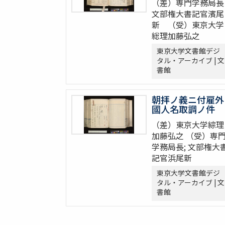
（差）専門学務局長
文部権大書記官濱尾
新 （受）東京大学
総理加藤弘之
東京大学文書館デジ
タル・アーカイブ | 文
書館
朝拝ノ義ニ付雇外
國人名取調ノ件
（差）東京大学綜理
加藤弘之 （受）専
学務局長; 文部権大
記官浜尾新
東京大学文書館デジ
タル・アーカイブ | 文
書館