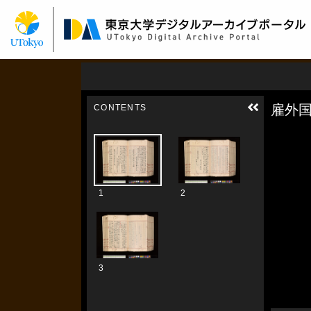
メ
イ
ン
コ
ン
テ
ン
ツ
に
移
動