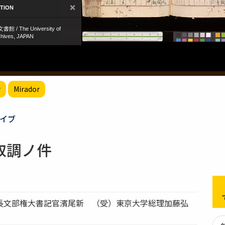
r
Mirador
イブ
取調ノ件
長文部権大書記官濱尾新 （受）東京大学総理加藤弘