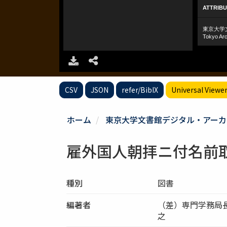
CSV
JSON
refer/BibIX
Universal Viewe
ホーム
東京大学文書館デジタル・アーカ
雇外国人朝拝ニ付名前
種別
図書
編著者
（差）専門学務局
之