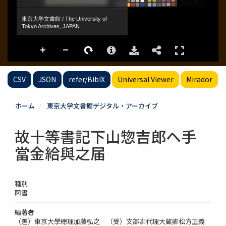
CSV
JSON
refer/BibIX
Universal Viewer
Mirador
ホーム
東京大学文書館デジタル・アーカイブ
故十等書記下山惣吉郎ヘ手
當金給與之届
種別
図書
編著者
（差）東京大學總理加藤弘之 （受）文部卿代理大蔵卿松方正義