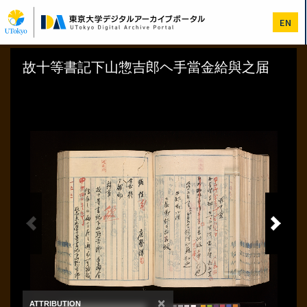
メ
イ
EN
ン
コ
ン
テ
ン
ツ
に
移
動