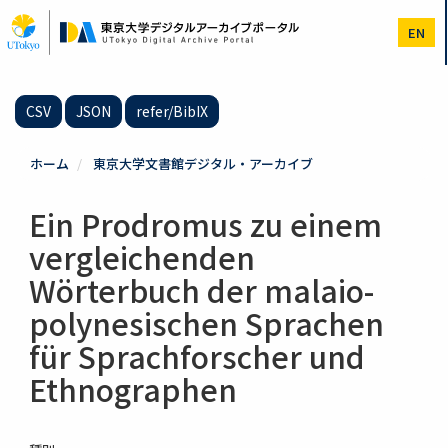
メ
イ
EN
ン
コ
ン
テ
CSV
JSON
refer/BibIX
ン
ツ
に
ホーム
東京大学文書館デジタル・アーカイブ
移
動
Ein Prodromus zu einem
vergleichenden
Wörterbuch der malaio-
polynesischen Sprachen
für Sprachforscher und
Ethnographen