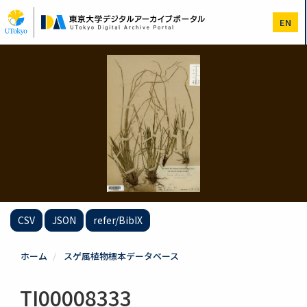
メ
イ
EN
ン
コ
ン
テ
ン
ツ
に
移
動
CSV
JSON
refer/BibIX
ホーム
スゲ属植物標本データベース
TI00008333