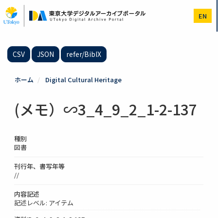
メ
イ
EN
ン
コ
ン
テ
CSV
JSON
refer/BibIX
ン
ツ
に
ホーム
Digital Cultural Heritage
移
動
(メモ）∽3_4_9_2_1-2-137
種別
図書
刊行年、書写年等
//
内容記述
記述レベル: アイテム