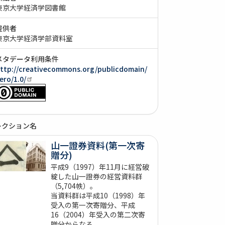
東京大学経済学図書館
提供者
東京大学経済学部資料室
メタデータ利用条件
ttp://creativecommons.org/publicdomain/
ero/1.0/
レクション名
山一證券資料(第一次寄
贈分)
平成9（1997）年11月に経営破
綻した山一證券の経営資料群
（5,704帙）。
当資料群は平成10（1998）年
受入の第一次寄贈分、平成
16（2004）年受入の第二次寄
贈分からなる。