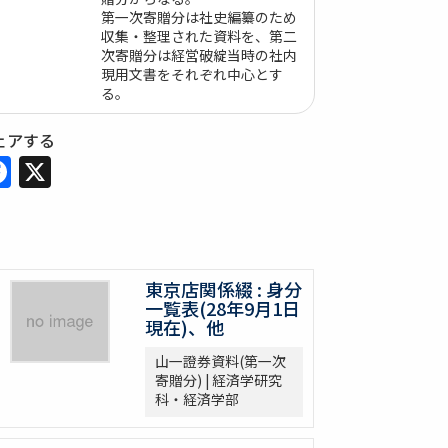
第一次寄贈分は社史編纂のため
収集・整理された資料を、第二
次寄贈分は経営破綻当時の社内
現用文書をそれぞれ中心とす
る。
ェアする
Facebook
X
東京店関係綴 : 身分
一覧表(28年9月1日
現在)、他
山一證券資料(第一次
寄贈分) | 経済学研究
科・経済学部