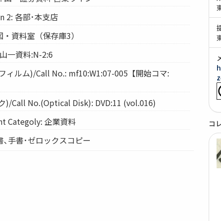
ion 2: 各部･本支店
: 経図・資料室（保存庫3）
 山一資料:N-2:6
h
ム)/Call No.: mf10:W1:07-005【開始コマ:
z
l No.(Optical Disk): DVD:11 (vol.016)
 Categoly: 企業資料
コ
 手書､手書･ゼロックスコピー