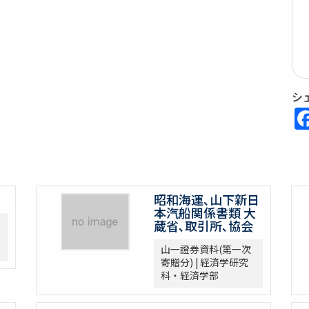
シ
昭和海運､山下新日
本汽船関係書類 大
蔵省､取引所､協会
山一證券資料(第一次
寄贈分) | 経済学研究
科・経済学部