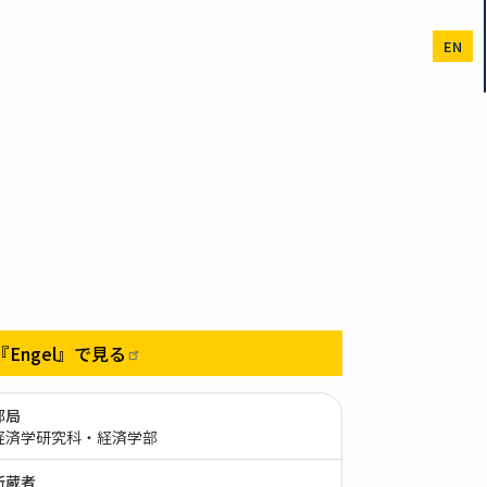
EN
『Engel』で見る
部局
経済学研究科・経済学部
所蔵者