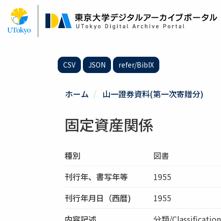
メ
イ
ン
コ
ン
テ
CSV
JSON
refer/BibIX
ン
ツ
に
ホーム
山一證券資料(第一次寄贈分)
移
動
固定資産関係
種別
図書
刊行年、書写年等
1955
刊行年月日（西暦)
1955
内容記述
分類/Classifica