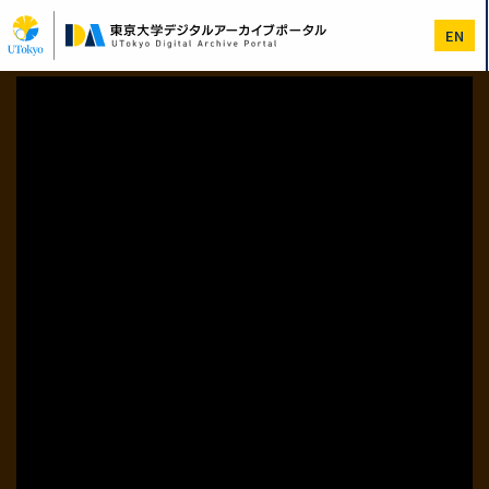
メ
イ
EN
ン
コ
ン
テ
ン
ツ
に
移
動