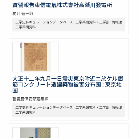
實習報告東信電氣株式會社高瀬川發電所
駒井 健一郎
工学史料キュレーションデータベース | 工学系研究科・工学部, 情報理
工学系研究科
大正十二年九月一日震災東京附近ニ於ケル鐡
筋コンクリート造建築物被害分布圖 : 東京地
圖
警視廳保安部建築課
工学史料キュレーションデータベース | 工学系研究科・工学部, 情報理
工学系研究科