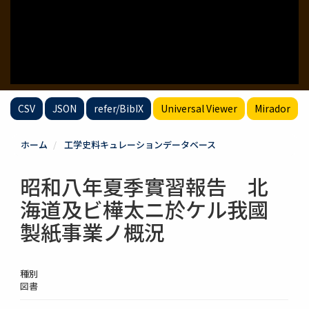
CSV
JSON
refer/BibIX
Universal Viewer
Mirador
ホーム
工学史料キュレーションデータベース
昭和八年夏季實習報告 北
海道及ビ樺太ニ於ケル我國
製紙事業ノ概況
種別
図書