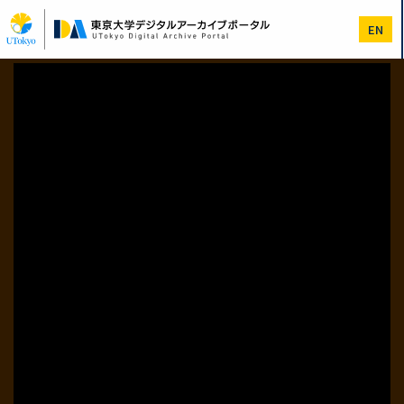
メ
イ
EN
ン
コ
ン
テ
ン
ツ
に
移
動