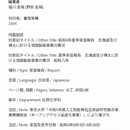
編著者
塩川 金城 (野依 金城)
刊行年、書写年等
1934
内容記述
別表記タイトル / Other Title: 昭和8年夏季実習報告 北海道及び
樺太に於ける我国製紙事業の概況
別表記タイトル / Other Title: 夏季実習報告 北海道及び樺太に於
ける我国製紙事業の概況 昭和八年
種別 / Type: 実習報告 / Report
言語 / Language: 日本語 / Japanese
ページ数, 冊数 / Pages, Volumes: 25丁, 折図2枚
専攻 / Department: 応用化学科
注記 / Note: 東京大学「令和5年度人工知能等社会実装研究拠点事
業費補助金（オープンアクセス加速化事業）」により電子化
注記 / Note: 実習及見学日程：昭和8年8月4日-8月26日