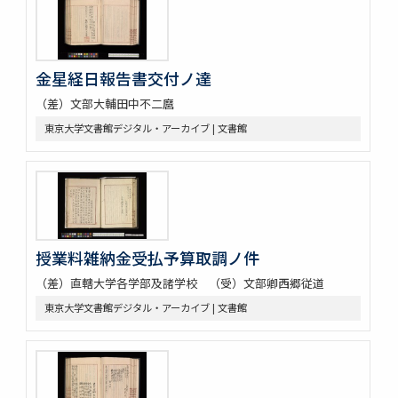
金星経日報告書交付ノ達
（差）文部大輔田中不二麿
東京大学文書館デジタル・アーカイブ | 文書館
授業料雑納金受払予算取調ノ件
（差）直轄大学各学部及諸学校 （受）文部卿西郷従道
東京大学文書館デジタル・アーカイブ | 文書館