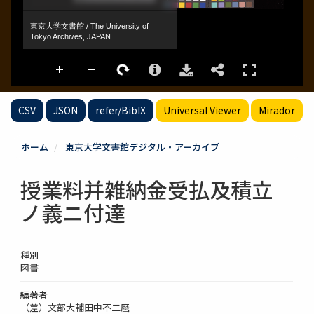
CSV
JSON
refer/BibIX
Universal Viewer
Mirador
ホーム
東京大学文書館デジタル・アーカイブ
授業料并雑納金受払及積立
ノ義ニ付達
種別
図書
編著者
（差）文部大輔田中不二麿