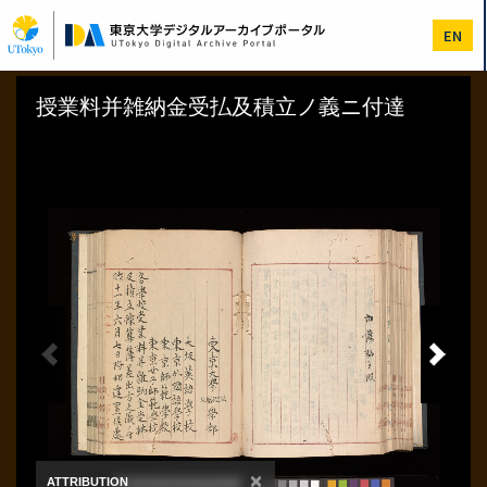
メ
イ
EN
ン
コ
ン
テ
ン
ツ
に
移
動