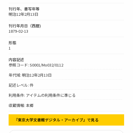
刊行年、書写年等
明治12年2月13日
刊行年月日（西暦)
1879-02-13
形態
1
内容記述
参照コード: S0001/Mo032/0112
年代域: 明治12年2月13日
記述レベル: 件
利用条件: アイテムの利用条件に準じる
収蔵情報: 本郷
『東京大学文書館デジタル・アーカイブ』で見る