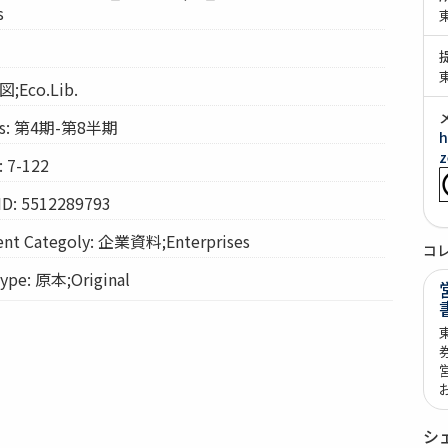
s
図;Eco.Lib.
es: 第4期-第8半期
h
z
 7-122
ID: 5512289793
t Categoly: 企業資料;Enterprises
コ
pe: 原本;Original
シ