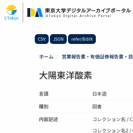
メ
イ
ン
コ
ン
テ
CSV
JSON
refer/BibIX
ン
ツ
に
ホーム
営業報告書・有価証券報告書・目
移
動
大陽東洋酸素
言語
日本語
種別
図書
内容記述
コレクション名 / C
コレクション名2 / Col