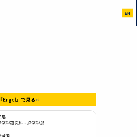
EN
『Engel』で見る
部局
経済学研究科・経済学部
所蔵者