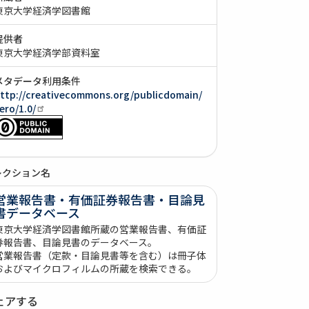
東京大学経済学図書館
提供者
東京大学経済学部資料室
メタデータ利用条件
ttp://creativecommons.org/publicdomain/
ero/1.0/
レクション名
営業報告書・有価証券報告書・目論見
書データベース
東京大学経済学図書館所蔵の営業報告書、有価証
券報告書、目論見書のデータベース。
営業報告書（定款・目論見書等を含む）は冊子体
およびマイクロフィルムの所蔵を検索できる。
ェアする