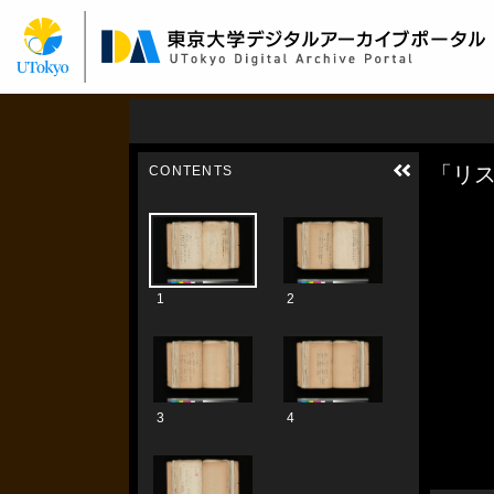
メ
イ
ン
コ
ン
テ
ン
ツ
に
移
動