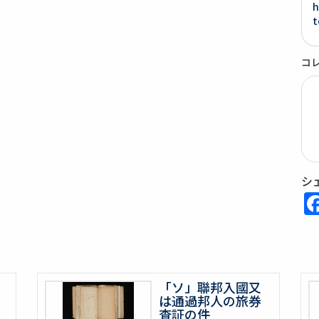
h
t
コ
シ
「ソ」聯邦入國又
は通過邦人の旅券
査証の件