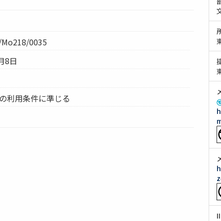
Mo218/0035
月8日
ムの利用条件に準じる
h
m
h
z