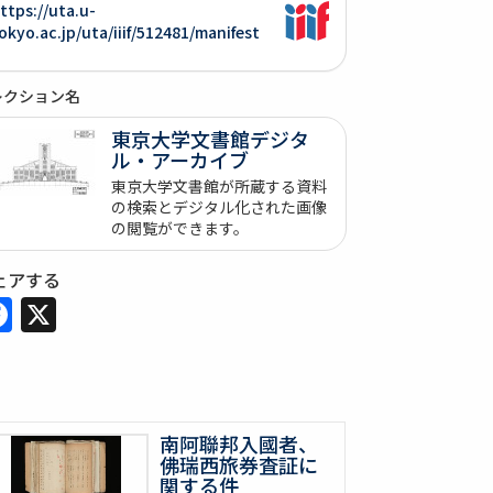
ttps://uta.u-
okyo.ac.jp/uta/iiif/512481/manifest
レクション名
東京大学文書館デジタ
ル・アーカイブ
東京大学文書館が所蔵する資料
の検索とデジタル化された画像
の閲覧ができます。
ェアする
Facebook
X
南阿聯邦入國者、
佛瑞西旅券査証に
関する件