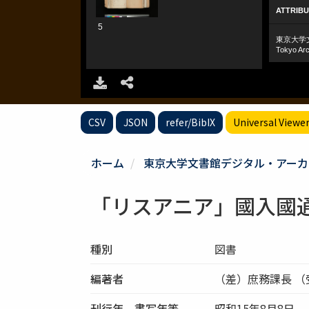
CSV
JSON
refer/BibIX
Universal Viewe
ホーム
東京大学文書館デジタル・アーカ
「リスアニア」國入國
種別
図書
編著者
（差）庶務課長 （
刊行年、書写年等
昭和15年8月8日