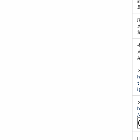
h
t
i
h
/