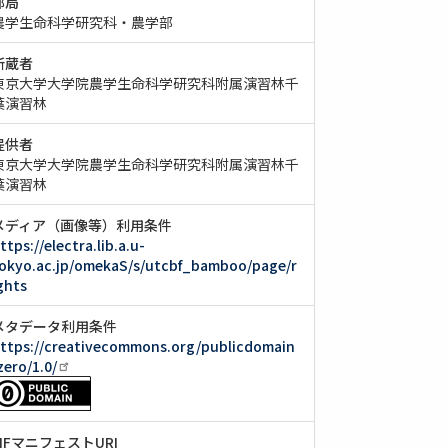
部局
農学生命科学研究科・農学部
所蔵者
東京大学大学院農学生命科学研究科附属演習林千
葉演習林
提供者
東京大学大学院農学生命科学研究科附属演習林千
葉演習林
メディア（画像等）利用条件
ttps://electra.lib.a.u-
okyo.ac.jp/omekaS/s/utcbf_bamboo/page/r
ghts
メタデータ利用条件
ttps://creativecommons.org/publicdomain
zero/1.0/
IIIFマニフェストURI