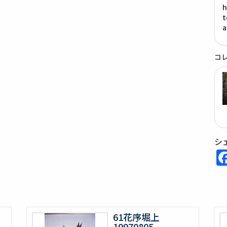
h
t
a
コ
シ
61花序堀上
19970805