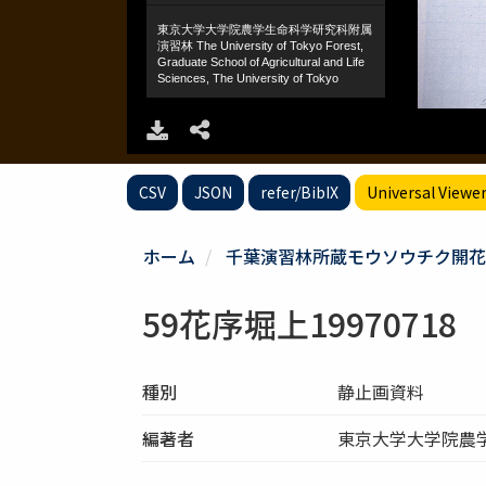
CSV
JSON
refer/BibIX
Universal Viewe
ホーム
千葉演習林所蔵モウソウチク開花
59花序堀上19970718
種別
静止画資料
編著者
東京大学大学院農