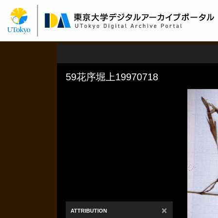
メ
イ
ン
コ
ン
テ
ン
ツ
に
移
動