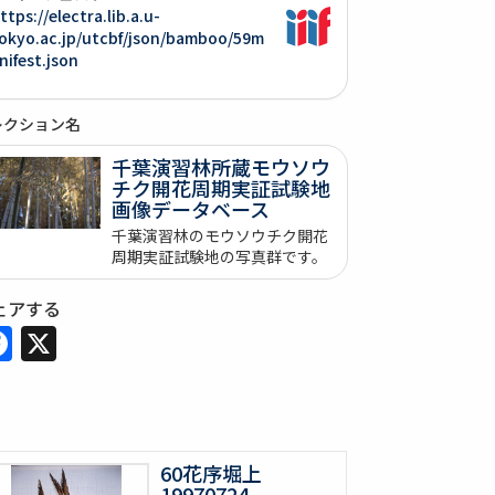
ttps://electra.lib.a.u-
okyo.ac.jp/utcbf/json/bamboo/59m
nifest.json
レクション名
千葉演習林所蔵モウソウ
チク開花周期実証試験地
画像データベース
千葉演習林のモウソウチク開花
周期実証試験地の写真群です。
ェアする
Facebook
X
60花序堀上
19970724