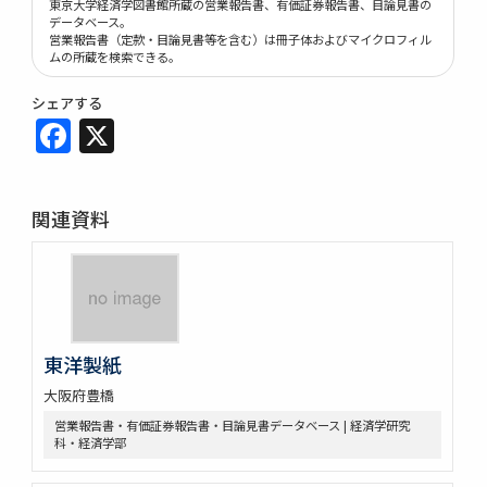
東京大学経済学図書館所蔵の営業報告書、有価証券報告書、目論見書の
データベース。
営業報告書（定款・目論見書等を含む）は冊子体およびマイクロフィル
ムの所蔵を検索できる。
シェアする
Facebook
X
関連資料
東洋製紙
大阪府豊橋
営業報告書・有価証券報告書・目論見書データベース | 経済学研究
科・経済学部