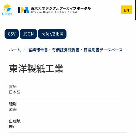
メ
イ
EN
ン
コ
ン
テ
CSV
JSON
refer/BibIX
ン
ツ
に
ホーム
営業報告書・有価証券報告書・目論見書データベース
移
動
東洋製紙工業
言語
日本語
種別
図書
出版地
神戸