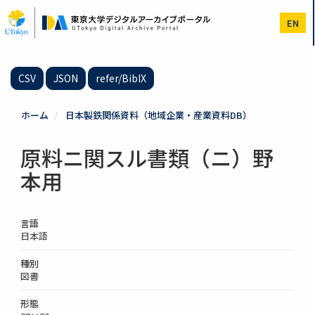
メ
イ
EN
ン
コ
ン
テ
CSV
JSON
refer/BibIX
ン
ツ
に
ホーム
日本製鉄関係資料（地域企業・産業資料DB）
移
動
原料ニ関スル書類（ニ）野
本用
言語
日本語
種別
図書
形態