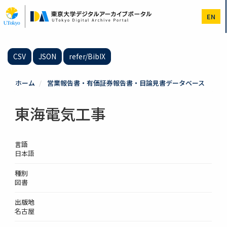
メ
イ
EN
ン
コ
ン
テ
CSV
JSON
refer/BibIX
ン
ツ
に
ホーム
営業報告書・有価証券報告書・目論見書データベース
移
動
東海電気工事
言語
日本語
種別
図書
出版地
名古屋