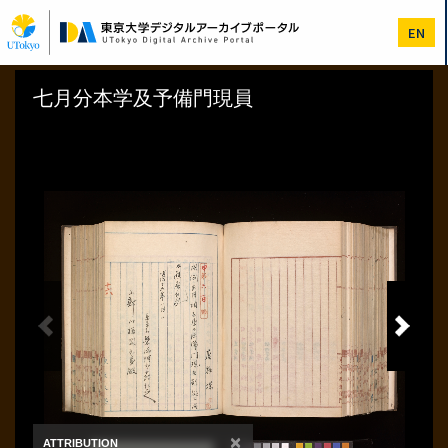
メ
イ
EN
ン
コ
ン
テ
ン
ツ
に
移
動