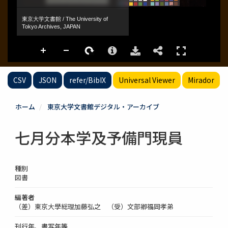
CSV
JSON
refer/BibIX
Universal Viewer
Mirador
ホーム
東京大学文書館デジタル・アーカイブ
七月分本学及予備門現員
種別
図書
編著者
（差）東京大學総理加藤弘之 （受）文部卿福岡孝弟
刊行年、書写年等