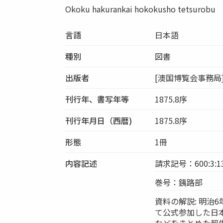
Okoku hakurankai hokokusho tetsurobu
言語
日本語
種別
図書
出版者
[澳国博覧会事務局
刊行年、書写年等
1875.8序
刊行年月日（西暦)
1875.8序
形態
1冊
内容記述
請求記号：600:3:1
巻号：銕路部
資料の解説: 明治
て公式参加した日
などをまとめた報