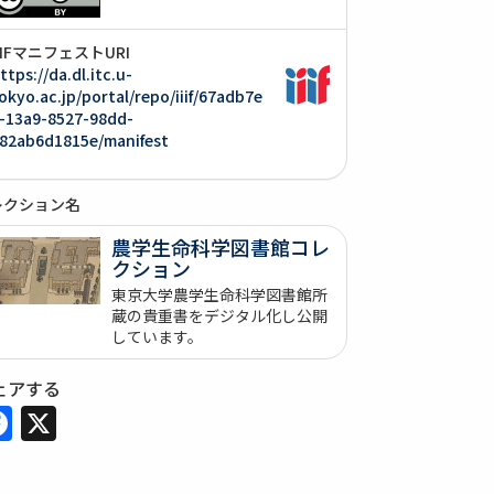
IIIFマニフェストURI
ttps://da.dl.itc.u-
okyo.ac.jp/portal/repo/iiif/67adb7e
-13a9-8527-98dd-
82ab6d1815e/manifest
レクション名
農学生命科学図書館コレ
クション
東京大学農学生命科学図書館所
蔵の貴重書をデジタル化し公開
しています。
ェアする
Facebook
X