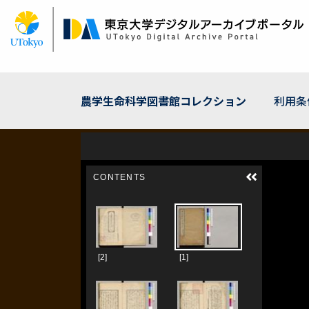
メ
イ
ン
コ
ン
テ
ン
農学生命科学図書館コレクション
利用条
ツ
に
移
動