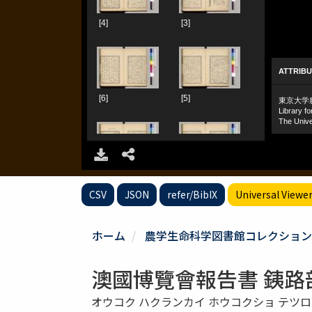
CSV
JSON
refer/BibIX
Universal Viewe
ホーム
農学生命科学図書館コレクション
澳國博覽會報告書 銕路
オウコク ハクランカイ ホウコクショ テツ