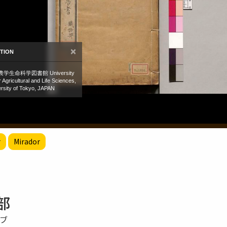
r
Mirador
部
ロブ