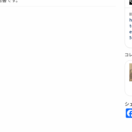
h
t
e
5
コ
シ