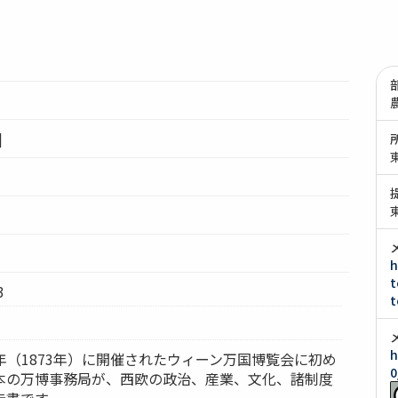
]
h
t
3
t
h
6年（1873年）に開催されたウィーン万国博覧会に初め
0
本の万博事務局が、西欧の政治、産業、文化、諸制度
告書です。