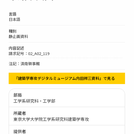
言語
日本語
種別
静止画資料
内容記述
請求記号：02_A02_119
注記：済南領事館
『建築学専攻デジタルミュージアム内田祥三資料』で見る
部局
工学系研究科・工学部
所蔵者
東京大学大学院工学系研究科建築学専攻
提供者