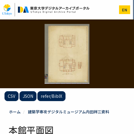
メ
イ
EN
ン
コ
ン
テ
ン
ツ
に
移
動
CSV
JSON
refer/BibIX
ホーム
建築学専攻デジタルミュージアム内田祥三資料
本館平面図