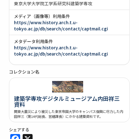
東京大学大学院工学系研究科建築学専攻
メディア（画像等）利用条件
https://www.history.arch.t.u-
tokyo.ac.jp/db/search/contact/captmail.cgi
メタデータ利用条件
https://www.history.arch.t.u-
tokyo.ac.jp/db/search/contact/captmail.cgi
コレクション名
建築学専攻デジタルミュージアム内田祥三
資料
関東大震災により被災した東京帝国大学のキャンパス復興に尽力した内
田祥三（第14代総長、営繕課長）にかかる建築資料です。
シェアする
Facebook
X