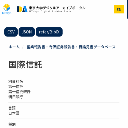
メ
イ
EN
ン
コ
ン
テ
CSV
JSON
refer/BibIX
ン
ツ
に
ホーム
営業報告書・有価証券報告書・目論見書データベース
移
動
国際信託
別資料名
第一信託
第一信託銀行
朝日銀行
言語
日本語
種別