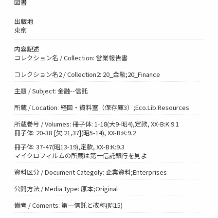
図書
出版地
東京
内容記述
コレクション名 / Collection: 営業報告書
コレクション名2 / Collection2: 20_金融;20_Finance
主題 / Subject: 金融--信託
所蔵 / Location: 経図・資料室（保存庫3）;Eco.Lib.Resources
所蔵巻号 / Volumes: 冊子体: 1-18(大9-昭4),定款, XX-B:K:9.1
冊子体: 20-38 [欠:21,37](昭5-14), XX-B:K:9.2
冊子体: 37-47(昭13-19),定款, XX-B:K:9.3
マイクロフィルムの所蔵は第一信託銀行を見よ
資料区分 / Document Categoly: 企業資料;Enterprises
公開方法 / Media Type: 原本;Original
備考 / Coments: 第一信託と改称(昭15)