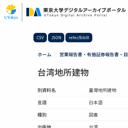
メ
イ
ン
コ
ン
テ
CSV
JSON
refer/BibIX
ン
ツ
に
ホーム
営業報告書・有価証券報告書・目
移
動
台湾地所建物
別資料名
臺灣地所建物
言語
日本語
種別
図書
出版地
台湾