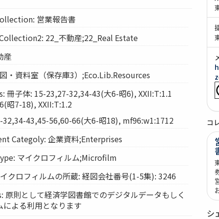
llection: 営業報告書
lection2: 22_不動産;22_Real Estate
不動産
h
: 経図・資料室（保存庫3）;Eco.Lib.Resources
z
 冊子体: 15-23,27-32,34-43(大6-昭6), XXII:T:1.1
(昭7-18), XXII:T:1.2
32,34-43,45-56,60-66(大6-昭18), mf96:w1:1712
コ
t Categoly: 企業資料;Enterprises
Type: マイクロフィルム;Microfilm
: マイクロフィルムの所蔵: 経図会社番号(1-5集): 3246
vices: 原則として経済学図書館でのデジタルデータもしく
ムによる利用となります
シ