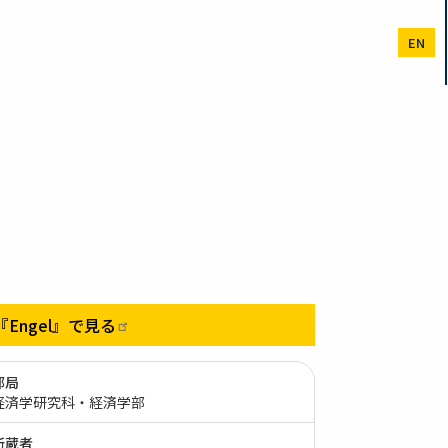
EN
『Engel』で見る
部局
経済学研究科・経済学部
所蔵者