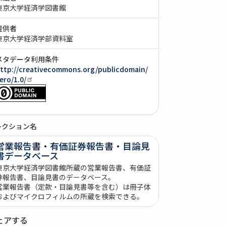
東京大学経済学図書館
提供者
東京大学経済学部資料室
メタデータ利用条件
ttp://creativecommons.org/publicdomain/
ero/1.0/
レクション名
営業報告書・有価証券報告書・目論見
書データベース
東京大学経済学図書館所蔵の営業報告書、有価証
券報告書、目論見書のデータベース。
営業報告書（定款・目論見書等を含む）は冊子体
およびマイクロフィルムの所蔵を検索できる。
ェアする