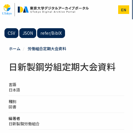
メ
イ
EN
ン
コ
ン
テ
CSV
JSON
refer/BibIX
ン
ツ
に
ホーム
労働組合定期大会資料
移
動
日新製鋼労組定期大会資料
言語
日本語
種別
図書
編著者
日新製鋼労働組合