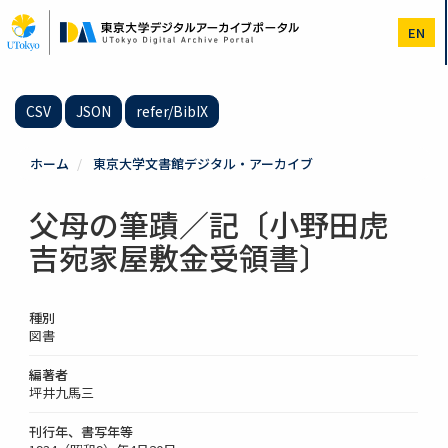
メ
イ
EN
ン
コ
ン
テ
CSV
JSON
refer/BibIX
ン
ツ
に
ホーム
東京大学文書館デジタル・アーカイブ
移
動
父母の筆蹟／記〔小野田虎
吉宛家屋敷金受領書〕
種別
図書
編著者
坪井九馬三
刊行年、書写年等