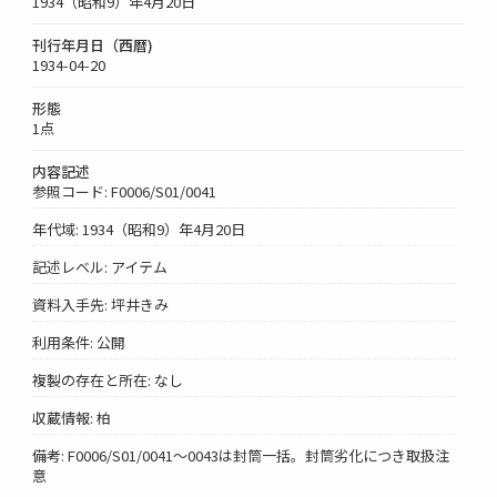
1934（昭和9）年4月20日
刊行年月日（西暦)
1934-04-20
形態
1点
内容記述
参照コード: F0006/S01/0041
年代域: 1934（昭和9）年4月20日
記述レベル: アイテム
資料入手先: 坪井きみ
利用条件: 公開
複製の存在と所在: なし
収蔵情報: 柏
備考: F0006/S01/0041～0043は封筒一括。封筒劣化につき取扱注
意