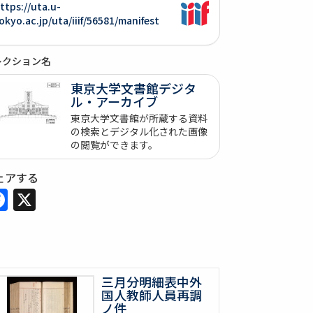
ttps://uta.u-
okyo.ac.jp/uta/iiif/56581/manifest
レクション名
東京大学文書館デジタ
ル・アーカイブ
東京大学文書館が所蔵する資料
の検索とデジタル化された画像
の閲覧ができます。
ェアする
Facebook
X
三月分明細表中外
国人教師人員再調
ノ件