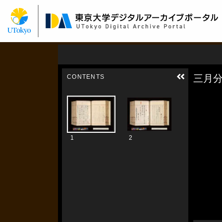
メ
イ
ン
コ
ン
テ
ン
ツ
に
移
動