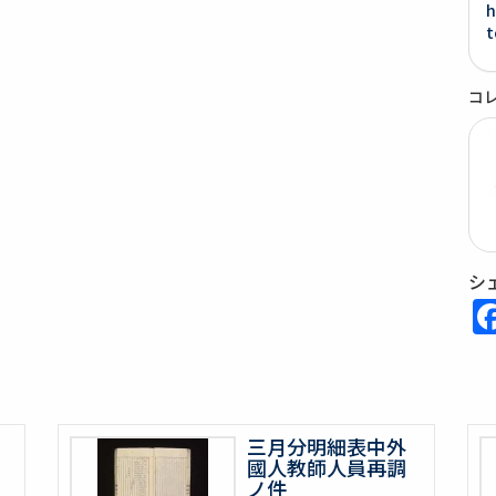
h
t
コ
シ
三月分明細表中外
國人教師人員再調
ノ件