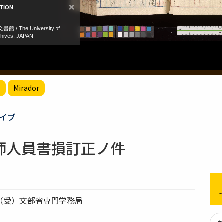
r
Mirador
イブ
師人員書損訂正ノ件
（受）文部省専門学務局