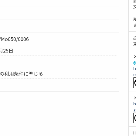
Mo050/0006
月25日
h
ムの利用条件に準じる
m
h
z