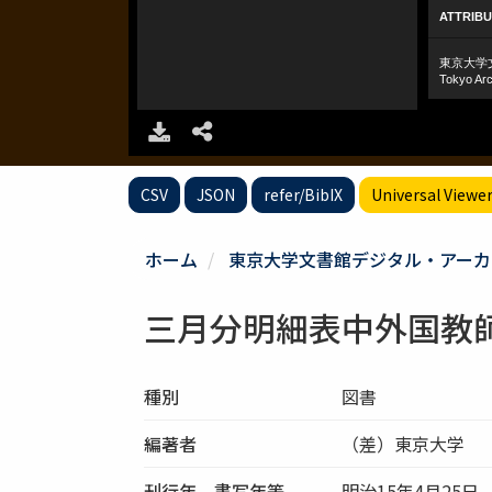
CSV
JSON
refer/BibIX
Universal Viewe
ホーム
東京大学文書館デジタル・アーカ
三月分明細表中外国教
種別
図書
編著者
（差）東京大学 
刊行年、書写年等
明治15年4月25日