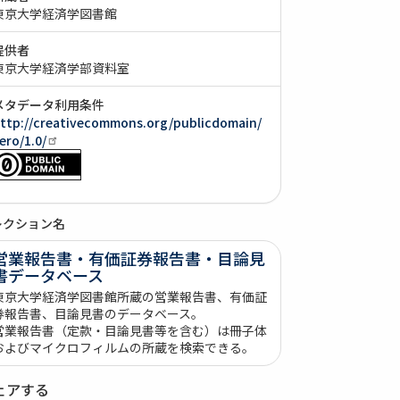
東京大学経済学図書館
提供者
東京大学経済学部資料室
メタデータ利用条件
ttp://creativecommons.org/publicdomain/
ero/1.0/
レクション名
営業報告書・有価証券報告書・目論見
書データベース
東京大学経済学図書館所蔵の営業報告書、有価証
券報告書、目論見書のデータベース。
営業報告書（定款・目論見書等を含む）は冊子体
およびマイクロフィルムの所蔵を検索できる。
ェアする