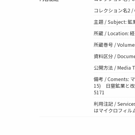
コレクション名2 / Col
主題 / Subject: 鉱
所蔵 / Location: 経
所蔵巻号 / Volumes:
資料区分 / Documen
公開方法 / Media 
備考 / Comen
15) 日窒鉱業と改称
5171
利用注記 / Ser
はマイクロフィル