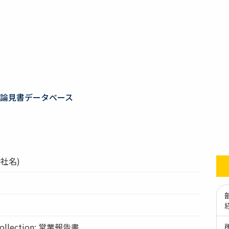
論見書データベース
社名)
llection: 営業報告書