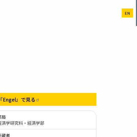
EN
『Engel』で見る
部局
経済学研究科・経済学部
所蔵者