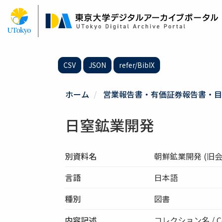
メ
イ
ン
コ
ン
テ
CSV
JSON
refer/BibIX
ン
ツ
に
ホーム
営業報告書・有価証券報告書・目
移
動
日窒鉱業開発
別資料名
朝鮮鉱業開発 (旧会
言語
日本語
種別
図書
内容記述
コレクション名 / Co