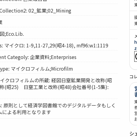
lection2: 02_鉱業;02_Mining
業
図;Eco.Lib.
h
 マイクロ: 1-9,11-27,29(昭4-18), mf96:w1:1119
z
t Categoly: 企業資料;Enterprises
Type: マイクロフィルム;Microfilm
コ
ts: マイクロフィルムの所蔵: 経図日窒鉱業開発と改称(昭
(昭25) 日窒工業と改称(昭48)会社番号(1-5集):
vices: 原則として経済学図書館でのデジタルデータもしく
ムによる利用となります
シ